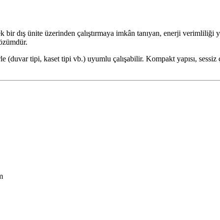
 tek bir dış ünite üzerinden çalıştırmaya imkân tanıyan, enerji verimlili
 çözümdür.
e (duvar tipi, kaset tipi vb.) uyumlu çalışabilir. Kompakt yapısı, sessiz
m