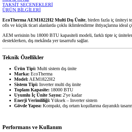
TAKSİT SEÇENEKLERİ
ÜRÜN BİLGİLERİ
EcoTherma AEM1822H2 Multi Dış Ünite
, birden fazla iç üniteyi
ofis ve küçük ticari alanlarda çoklu iklimlendirme ihtiyaçlarına ideal
AEM serisinin bu 18000 BTU kapasiteli modeli, farklı tipte iç ünitelerl
desteklerken, dış mekânda yer tasarrufu sağlar.
Teknik Özellikler
Ürün Tipi:
Multi sistem dış ünite
Marka:
EcoTherma
Model:
AEM1822H2
Sistem Tipi:
Inverter multi dış ünite
Toplam Kapasite:
18000 BTU
Uyumlu İç Ünite Sayısı:
2'ye kadar
Enerji Verimliliği:
Yüksek – Inverter sistem
Gövde Yapısı:
Kompakt, dış ortam koşullarına dayanıklı tasarı
Performans ve Kullanım