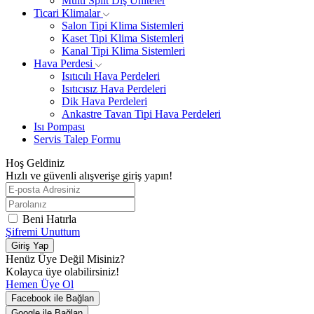
Multi Split Dış Üniteler
Ticari Klimalar
Salon Tipi Klima Sistemleri
Kaset Tipi Klima Sistemleri
Kanal Tipi Klima Sistemleri
Hava Perdesi
Isıtıcılı Hava Perdeleri
Isıtıcısız Hava Perdeleri
Dik Hava Perdeleri
Ankastre Tavan Tipi Hava Perdeleri
Isı Pompası
Servis Talep Formu
Hoş Geldiniz
Hızlı ve güvenli alışverişe giriş yapın!
Beni Hatırla
Şifremi Unuttum
Giriş Yap
Henüz Üye Değil Misiniz?
Kolayca üye olabilirsiniz!
Hemen Üye Ol
Facebook ile Bağlan
Google ile Bağlan