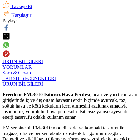
Tavsiye Et
Karşılaştır
Paylaş:
ÜRÜN BİLGİLERİ
YORUMLAR
Soru & Cevap
TAKSİT SEÇENEKLERİ
ÜRÜN BİLGİLERİ
Freedoor FM-3010 Isıtıcısız Hava Perdesi
, ticari ve yarı ticari alan
girişlerinde iç ve dış ortam havasını etkin biçimde ayırmak, toz,
soğuk hava ve kötü kokuların içeri girmesini azaltmak amacıyla
tasarlanmış verimli bir hava perdesidir. Isıtıcısız yapısı sayesinde
enerji tasarrufu odaklı kullanım sunar.
FM serisine ait FM-3010 modeli, sade ve kompakt tasarımı ile
mağaza, ofis ve benzeri alanlarda estetik bir görünüm sağlar.
Dengeli ve güçlü hava üfleme performansı sayesinde kapı açıkken