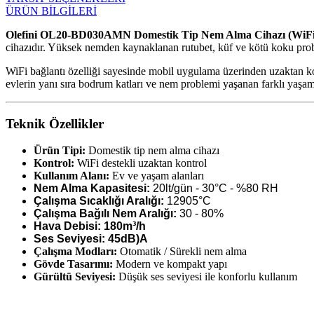
ÜRÜN BİLGİLERİ
Olefini OL20-BD030AMN Domestik Tip Nem Alma Cihazı (WiFi
cihazıdır. Yüksek nemden kaynaklanan rutubet, küf ve kötü koku probl
WiFi bağlantı özelliği sayesinde mobil uygulama üzerinden uzaktan ko
evlerin yanı sıra bodrum katları ve nem problemi yaşanan farklı yaşam 
Teknik Özellikler
Ürün Tipi:
Domestik tip nem alma cihazı
Kontrol:
WiFi destekli uzaktan kontrol
Kullanım Alanı:
Ev ve yaşam alanları
Nem Alma Kapasitesi:
20lt/gün - 30°C - %80 RH
Çalışma Sıcaklığı Aralığı:
12905°C
Çalışma Bağılı Nem Aralığı:
30 - 80%
Hava Debisi: 180m³/h
Ses Seviyesi: 45dB)A
Çalışma Modları:
Otomatik / Sürekli nem alma
Gövde Tasarımı:
Modern ve kompakt yapı
Gürültü Seviyesi:
Düşük ses seviyesi ile konforlu kullanım