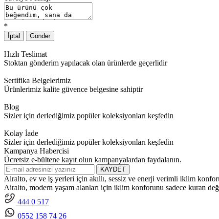
*
İptal
Gönder
Hızlı Teslimat
Stoktan gönderim yapılacak olan ürünlerde geçerlidir
Sertifika Belgelerimiz
Ürünlerimiz kalite güvence belgesine sahiptir
Blog
Sizler için derlediğimiz popüler koleksiyonları keşfedin
Kolay İade
Sizler için derlediğimiz popüler koleksiyonları keşfedin
Kampanya Habercisi
Ücretsiz e-bültene kayıt olun kampanyalardan faydalanın.
KAYDET
Airalto, ev ve iş yerleri için akıllı, sessiz ve enerji verimli iklim kon
Airalto, modern yaşam alanları için iklim konforunu sadece kuran değil
444 0 517
0552 158 74 26