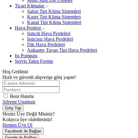
Multi Split Dış Üniteler
Ticari Klimalar
Salon Tipi Klima Sistemleri
Kaset Tipi Klima Sistemleri
Kanal Tipi Klima Sistemleri
Hava Perdesi
Isıtıcılı Hava Perdeleri
Isıtıcısız Hava Perdeleri
Dik Hava Perdeleri
Ankastre Tavan Tipi Hava Perdeleri
Isı Pompası
Servis Talep Formu
Hoş Geldiniz
Hızlı ve güvenli alışverişe giriş yapın!
Beni Hatırla
Şifremi Unuttum
Giriş Yap
Henüz Üye Değil Misiniz?
Kolayca üye olabilirsiniz!
Hemen Üye Ol
Facebook ile Bağlan
Google ile Bağlan