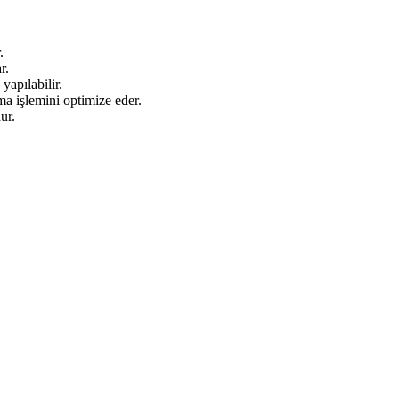
.
r.
yapılabilir.
a işlemini optimize eder.
ur.