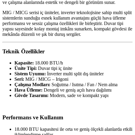
ve çalışma alanlarında estetik ve dengeli bir görünüm sunar.
MIG / MICG serisi iç üniteler, inverter teknolojisine sahip multi split
sistemlerin sunduğu esnek kullanım avantajını güçlü hava üfleme
performansı ve sessiz çalışma özellikleri ile birleştirir. Duvar tipi
yapısı sayesinde kolay montaj imkânı sunarken, kompakt gövdesi ile
mekânda düzenli ve şık bir duruş sergiler.
Teknik Özellikler
Kapasite:
18.000 BTU/h
Ünite Tipi:
Duvar tipi iç ünite
Sistem Uyumu:
İnverter multi split dış üniteler
Seri:
MIG / MICG – Irigoni
Çalışma Modları:
Soğutma / Isıtma / Fan / Nem alma
Hava Üfleme:
Dengeli ve geniş açılı hava dağılımı
Gövde Tasarımı:
Modern, sade ve kompakt yapı
Performans ve Kullanım
18.000 BTU kapasitesi ile orta ve geniş ölçekli alanlarda etkili
iklimlendirme sağlar.