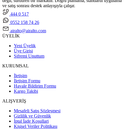
değil, sürdüren bir markadır. Doğru planlama, standartlı uygulama
ve satış sonrası destek anlayışıyla çalışır.
444 0 517
0552 158 74 26
airalto@airalto.com
ÜYELİK
Yeni Üyelik
Üye Girişi
Şifremi Unuttum
KURUMSAL
İletişim
İletişim Formu
Havale Bildirim Formu
Kargo Takibi
ALIŞVERİŞ
Mesafeli Satış Sözleşmesi
Gizlilik ve Güvenlik
İptal İade Koşullari
Kişisel Veriler Politikası