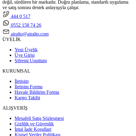
değil, sürdüren bir markadır. Doğru planlama, standartlı uygulama
ve satış sonrası destek anlayışıyla çalışır.
444 0 517
0552 158 74 26
airalto@airalto.com
ÜYELİK
Yeni Üyelik
Üye Girişi
Şifremi Unuttum
KURUMSAL
İletişim
İletişim Formu
Havale Bildirim Formu
Kargo Takibi
ALIŞVERİŞ
Mesafeli Satış Sözleşmesi
Gizlilik ve Güvenlik
İptal İade Koşullari
Kişisel Veriler Politikası