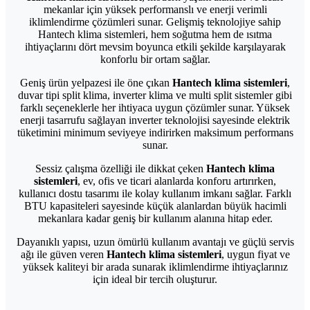
mekanlar için yüksek performanslı ve enerji verimli
iklimlendirme çözümleri sunar. Gelişmiş teknolojiye sahip
Hantech klima sistemleri, hem soğutma hem de ısıtma
ihtiyaçlarını dört mevsim boyunca etkili şekilde karşılayarak
konforlu bir ortam sağlar.
Geniş ürün yelpazesi ile öne çıkan
Hantech klima sistemleri
,
duvar tipi split klima, inverter klima ve multi split sistemler gibi
farklı seçeneklerle her ihtiyaca uygun çözümler sunar. Yüksek
enerji tasarrufu sağlayan inverter teknolojisi sayesinde elektrik
tüketimini minimum seviyeye indirirken maksimum performans
sunar.
Sessiz çalışma özelliği ile dikkat çeken
Hantech klima
sistemleri
, ev, ofis ve ticari alanlarda konforu artırırken,
kullanıcı dostu tasarımı ile kolay kullanım imkanı sağlar. Farklı
BTU kapasiteleri sayesinde küçük alanlardan büyük hacimli
mekanlara kadar geniş bir kullanım alanına hitap eder.
Dayanıklı yapısı, uzun ömürlü kullanım avantajı ve güçlü servis
ağı ile güven veren
Hantech klima sistemleri
, uygun fiyat ve
yüksek kaliteyi bir arada sunarak iklimlendirme ihtiyaçlarınız
için ideal bir tercih oluşturur.