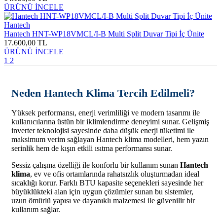
ÜRÜNÜ İNCELE
Hantech
Hantech HNT-WP18VMCL/I-B Multi Split Duvar Tipi İç Ünite
17.600,00 TL
ÜRÜNÜ İNCELE
1
2
Neden Hantech Klima Tercih Edilmeli?
Yüksek performansı, enerji verimliliği ve modern tasarımı ile
kullanıcılarına üstün bir iklimlendirme deneyimi sunar. Gelişmiş
inverter teknolojisi sayesinde daha düşük enerji tüketimi ile
maksimum verim sağlayan Hantech klima modelleri, hem yazın
serinlik hem de kışın etkili ısıtma performansı sunar.
Sessiz çalışma özelliği ile konforlu bir kullanım sunan
Hantech
klima
, ev ve ofis ortamlarında rahatsızlık oluşturmadan ideal
sıcaklığı korur. Farklı BTU kapasite seçenekleri sayesinde her
büyüklükteki alan için uygun çözümler sunan bu sistemler,
uzun ömürlü yapısı ve dayanıklı malzemesi ile güvenilir bir
kullanım sağlar.